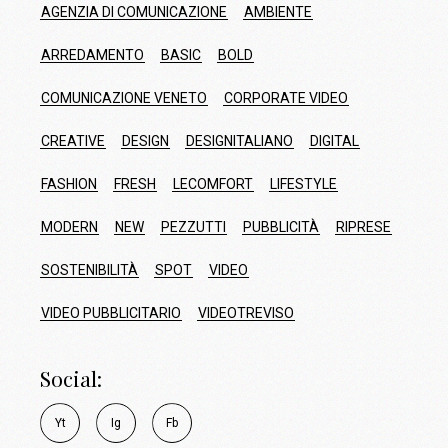
AGENZIA DI COMUNICAZIONE
AMBIENTE
ARREDAMENTO
BASIC
BOLD
COMUNICAZIONE VENETO
CORPORATE VIDEO
CREATIVE
DESIGN
DESIGNITALIANO
DIGITAL
FASHION
FRESH
LECOMFORT
LIFESTYLE
MODERN
NEW
PEZZUTTI
PUBBLICITÀ
RIPRESE
SOSTENIBILITÀ
SPOT
VIDEO
VIDEO PUBBLICITARIO
VIDEOTREVISO
Social:
Y
t
I
g
F
b