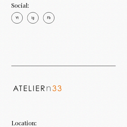
Social:
Y
t
I
g
F
b
Location: