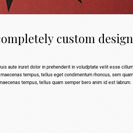
completely custom design
uis aute iruret dolor in prehenderit in voludptate velit esse cillu
illum maecenas tempus, tellus eget condimentum rhoncus, sem qua
m maecenas tempus, tellus quam semper bero anim id est labrum.