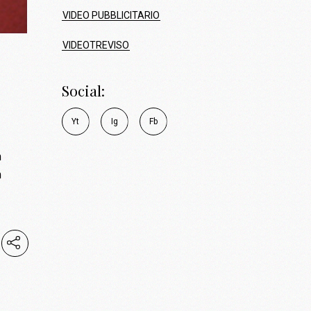
VIDEO PUBBLICITARIO
VIDEOTREVISO
Social:
Y
t
I
g
F
b
m
m