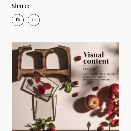
Share:
Fb
Ln